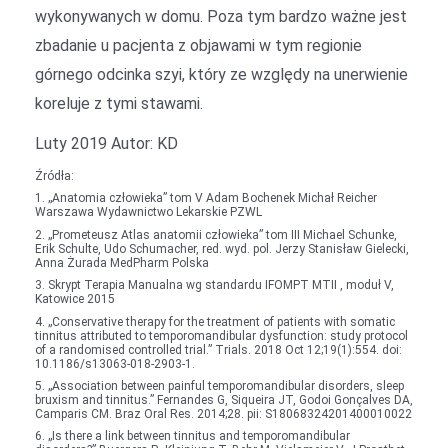
wykonywanych w domu. Poza tym bardzo ważne jest
zbadanie u pacjenta z objawami w tym regionie
górnego odcinka szyi, który ze względy na unerwienie
koreluje z tymi stawami.
Luty 2019 Autor: KD
Źródła:
1. „Anatomia człowieka” tom V Adam Bochenek Michał Reicher
Warszawa Wydawnictwo Lekarskie PZWL
2. „Prometeusz Atlas anatomii człowieka” tom III Michael Schunke,
Erik Schulte, Udo Schumacher, red. wyd. pol. Jerzy Stanisław Gielecki,
Anna Żurada MedPharm Polska
3. Skrypt Terapia Manualna wg standardu IFOMPT MTII , moduł V,
Katowice 2015
4. „Conservative therapy for the treatment of patients with somatic
tinnitus attributed to temporomandibular dysfunction: study protocol
of a randomised controlled trial.” Trials. 2018 Oct 12;19(1):554. doi:
10.1186/s13063-018-2903-1.
5. „Association between painful temporomandibular disorders, sleep
bruxism and tinnitus.” Fernandes G, Siqueira JT, Godoi Gonçalves DA,
Camparis CM. Braz Oral Res. 2014;28. pii: S18068324201400010022
6. „Is there a link between tinnitus and temporomandibular