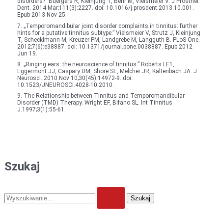
disorders?” Buergers R, Kleinjung T, Behr M, Vielsmeier V. J Prosthet
Dent. 2014 Mar;111(3):2227. doi: 10.1016/j.prosdent.2013.10.001.
Epub 2013 Nov 25.
7. „Temporomandibular joint disorder complaints in tinnitus: further
hints for a putative tinnitus subtype.” Vielsmeier V, Strutz J, Kleinjung
T, Schecklmann M, Kreuzer PM, Landgrebe M, Langguth B. PLoS One.
2012;7(6):e38887. doi: 10.1371/journal.pone.0038887. Epub 2012
Jun 19.
8. „Ringing ears: the neuroscience of tinnitus.” Roberts LE1,
Eggermont JJ, Caspary DM, Shore SE, Melcher JR, Kaltenbach JA. J
Neurosci. 2010 Nov 10;30(45):14972-9. doi:
10.1523/JNEUROSCI.4028-10.2010.
9. The Relationship between Tinnitus and Temporomandibular
Disorder (TMD) Therapy. Wright EF, Bifano SL. Int Tinnitus
J.1997;3(1):55-61.
Szukaj