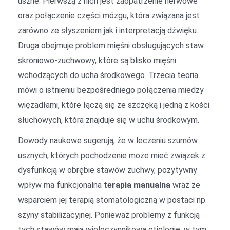
uszne. Pierwszą z nich jest zaopatrzenie nerwowe
oraz połączenie części mózgu, która związana jest
zarówno ze słyszeniem jak i interpretacją dźwięku.
Druga obejmuje problem mięśni obsługujących staw
skroniowo-żuchwowy, które są blisko mięśni
wchodzących do ucha środkowego. Trzecia teoria
mówi o istnieniu bezpośredniego połączenia miedzy
więzadłami, które łączą się ze szczęką i jedną z kości
słuchowych, która znajduje się w uchu środkowym.
Dowody naukowe sugerują, że w leczeniu szumów
usznych, których pochodzenie może mieć związek z
dysfunkcją w obrębie stawów żuchwy, pozytywny
wpływ ma funkcjonalna
terapia manualna
wraz ze
wsparciem jej terapią stomatologiczną w postaci np.
szyny stabilizacyjnej. Ponieważ problemy z funkcją
tych stawów mają wieloczynnikową etiologię, w tym